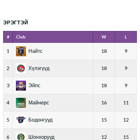
ЭРЭГТЭЙ
#
Club
W
L
1
Найтс
18
9
2
Хүлэгүүд
18
9
3
Эйпс
18
9
4
Майнерс
16
11
5
Бодонгууд
15
12
6
Шонхорууд
12
15