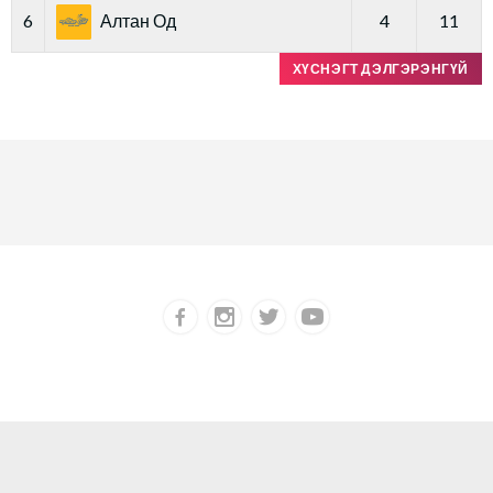
6
Алтан Од
4
11
ХҮСНЭГТ ДЭЛГЭРЭНГҮЙ