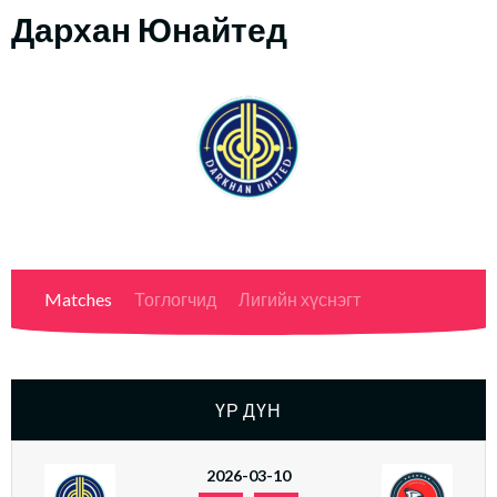
Дархан Юнайтед
Matches
Тоглогчид
Лигийн хүснэгт
ҮР ДҮН
2026-03-10