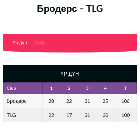
Бродерс – TLG
Үр дүн
Стат
ҮР ДҮН
Club
1
2
3
4
T
Бродерс
28
22
31
25
106
TLG
22
17
31
30
100