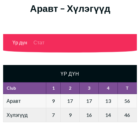
Аравт – Хүлэгүүд
Үр дүн
Стат
ҮР ДҮН
Club
1
2
3
4
T
Аравт
9
17
17
13
56
Хүлэгүүд
7
9
16
14
46