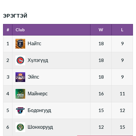
ЭРЭГТЭЙ
#
Club
W
L
1
Найтс
18
9
2
Хүлэгүүд
18
9
3
Эйпс
18
9
4
Майнерс
16
11
5
Бодонгууд
15
12
6
Шонхорууд
12
15