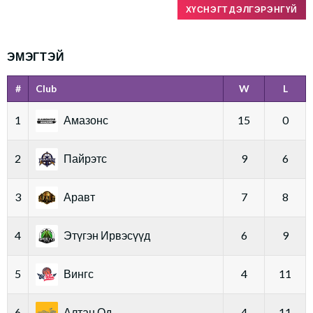
ХҮСНЭГТ ДЭЛГЭРЭНГҮЙ
ЭМЭГТЭЙ
#
Club
W
L
1
Амазонс
15
0
2
Пайрэтс
9
6
3
Аравт
7
8
4
Этүгэн Ирвэсүүд
6
9
5
Вингс
4
11
6
Алтан Од
4
11