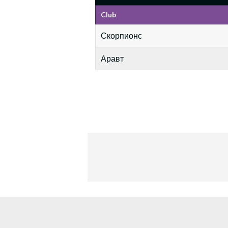
Club
Скорпионс
Аравт