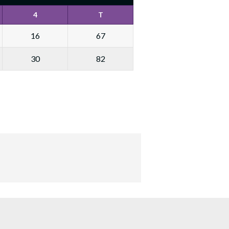
4
T
16
67
30
82