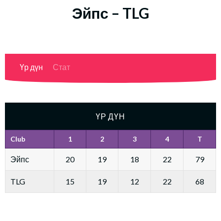
Эйпс – TLG
Үр дүн
Стат
ҮР ДҮН
Club
1
2
3
4
T
Эйпс
20
19
18
22
79
TLG
15
19
12
22
68