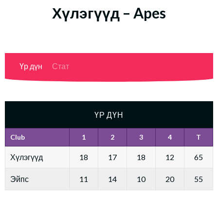
Хүлэгүүд – Apes
Үр дүн
Стат
ҮР ДҮН
Club
1
2
3
4
T
Хүлэгүүд
18
17
18
12
65
Эйпс
11
14
10
20
55