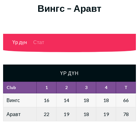
Вингс – Аравт
Үр дүн
Стат
ҮР ДҮН
Club
1
2
3
4
T
Вингс
16
14
18
18
66
Аравт
22
19
18
19
78