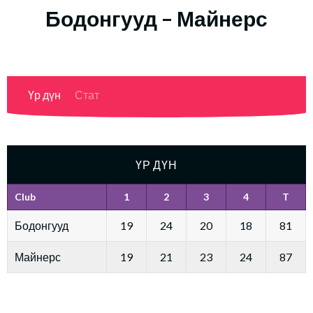
Бодонгууд – Майнерс
Үр дүн
Стат
ҮР ДҮН
Club
1
2
3
4
T
Бодонгууд
19
24
20
18
81
Майнерс
19
21
23
24
87