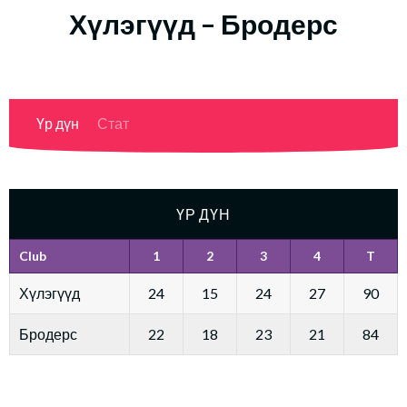
Хүлэгүүд – Бродерс
Үр дүн
Стат
ҮР ДҮН
Club
1
2
3
4
T
Хүлэгүүд
24
15
24
27
90
Бродерс
22
18
23
21
84