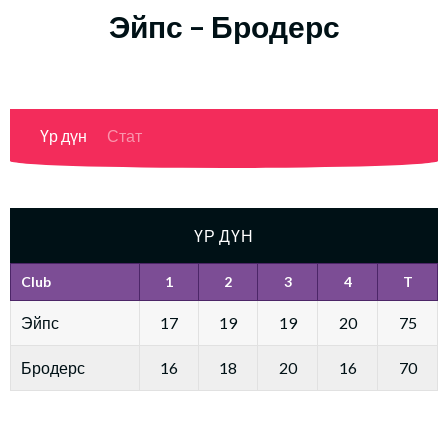
Эйпс – Бродерс
Үр дүн
Стат
ҮР ДҮН
Club
1
2
3
4
T
Эйпс
17
19
19
20
75
Бродерс
16
18
20
16
70