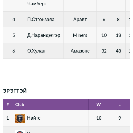
Чамберс
4
П.Отгонзаяа
Аравт
6
8
14
5
Д.Нарандэлгэр
Miners
10
18
14
6
О.Хулан
Амазонс
32
48
13
ЭРЭГТЭЙ
#
Club
W
L
1
Найтс
18
9