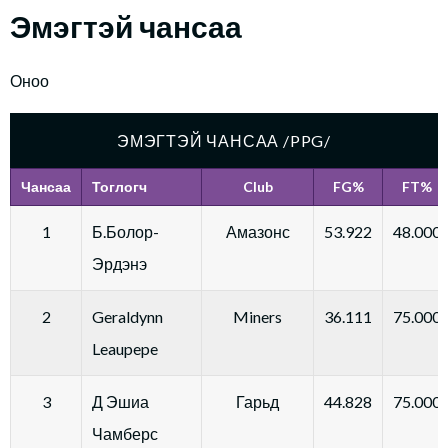
Эмэгтэй чансаа
Оноо
ЭМЭГТЭЙ ЧАНСАА /PPG/
Чансаа
Тоглогч
Club
FG%
FT%
1
Б.Болор-
Амазонс
53.922
48.000
Эрдэнэ
2
Geraldynn
Miners
36.111
75.000
Leaupepe
3
Д Эшиа
Гарьд
44.828
75.000
Чамберс