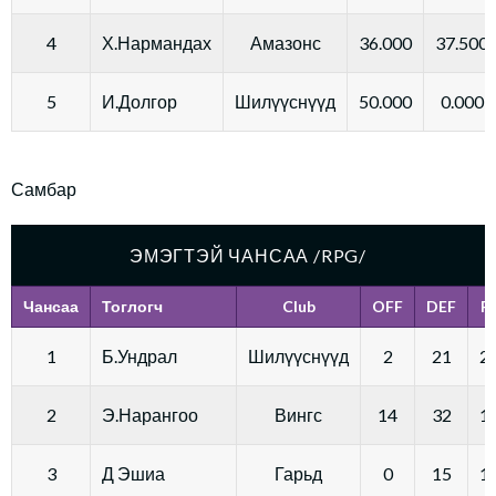
4
Х.Нармандах
Амазонс
36.000
37.500
5
И.Долгор
Шилүүснүүд
50.000
0.000
Самбар
ЭМЭГТЭЙ ЧАНСАА /RPG/
Чансаа
Тоглогч
Club
OFF
DEF
R
1
Б.Ундрал
Шилүүснүүд
2
21
23
2
Э.Нарангоо
Вингс
14
32
15
3
Д Эшиа
Гарьд
0
15
15