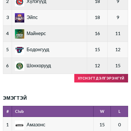
2
Хүлэгүүд
18
9
3
Эйпс
18
9
4
Майнерс
16
11
5
Бодонгууд
15
12
6
Шонхорууд
12
15
ХҮСНЭГТ ДЭЛГЭРЭНГҮЙ
ЭМЭГТЭЙ
#
Club
W
L
1
Амазонс
15
0