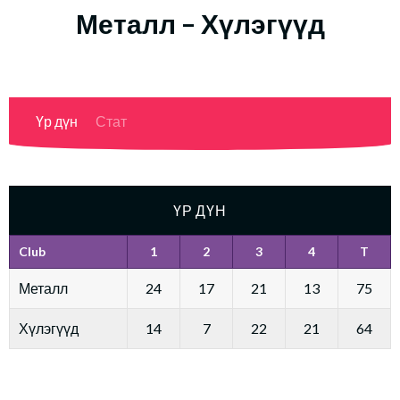
Металл – Хүлэгүүд
Үр дүн
Стат
ҮР ДҮН
Club
1
2
3
4
T
Металл
24
17
21
13
75
Хүлэгүүд
14
7
22
21
64