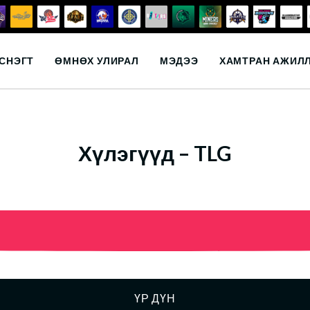
СНЭГТ
ӨМНӨХ УЛИРАЛ
МЭДЭЭ
ХАМТРАН АЖИЛ
Хүлэгүүд – TLG
ҮР ДҮН