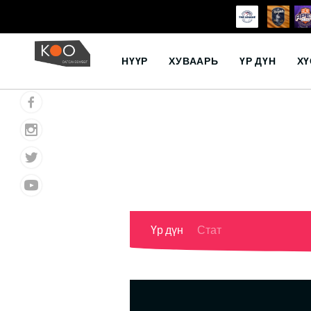
Skip
to
НҮҮР
ХУВААРЬ
ҮР ДҮН
ХҮ
content
Үр дүн
Стат