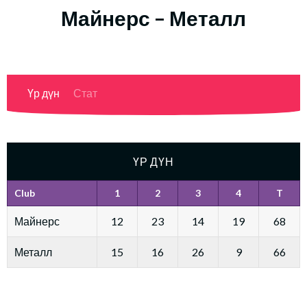
Майнерс – Металл
Үр дүн
Стат
ҮР ДҮН
Club
1
2
3
4
T
Майнерс
12
23
14
19
68
Металл
15
16
26
9
66