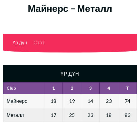
Майнерс – Металл
Үр дүн
Стат
ҮР ДҮН
Club
1
2
3
4
T
Майнерс
18
19
14
23
74
Металл
17
25
23
18
83