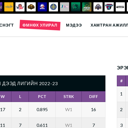
СНЭГТ
ӨМНӨХ УЛИРАЛ
МЭДЭЭ
ХАМТРАН АЖИЛ
ЭРЭ
#
 ДЭЭД ЛИГИЙН 2022-23
1
W
L
PCT
STRK
DIFF
17
2
0.895
W1
16
2
11
7
0.611
W1
7
3