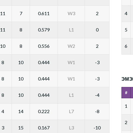
11
7
0.611
W3
2
4
11
8
0.579
L1
0
5
10
8
0.556
W2
2
6
8
10
0.444
W1
-3
8
10
0.444
W1
-3
ЭМЭ
#
8
10
0.444
L1
-4
1
4
14
0.222
L7
-8
2
3
15
0.167
L3
-10