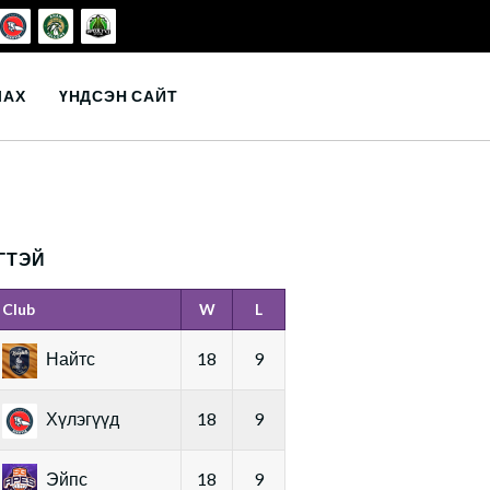
ЛАХ
ҮНДСЭН САЙТ
ГТЭЙ
Club
W
L
Найтс
18
9
Хүлэгүүд
18
9
Эйпс
18
9