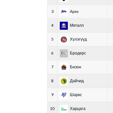
3
Apes
4
Металл
5
Хүлэгүүд
6
Бродерс
7
Бизон
8
Дайчид
9
Шаркс
10
Харцага