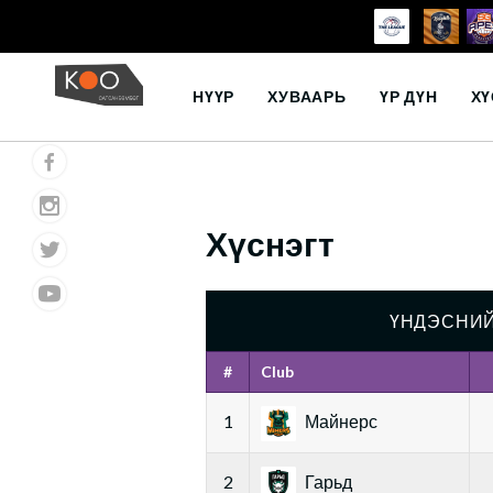
Skip
to
НҮҮР
ХУВААРЬ
ҮР ДҮН
ХҮ
content
Хүснэгт
ҮНДЭСНИЙ
#
Club
1
Майнерс
2
Гарьд