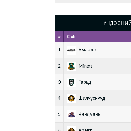
ҮНДЭСНИЙ
#
Club
1
Амазонс
2
Miners
3
Гарьд
4
Шилүүснүүд
5
Чандмань
6
Аравт