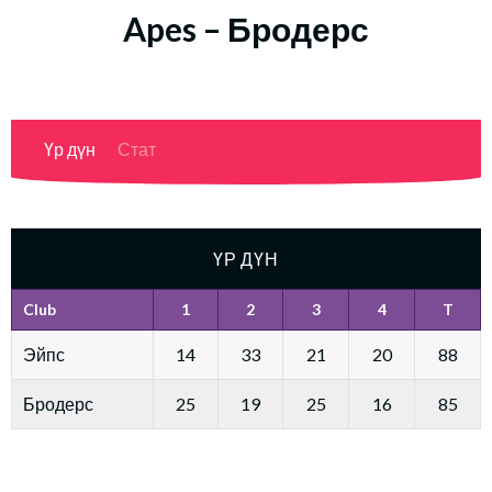
Apes – Бродерс
Үр дүн
Стат
ҮР ДҮН
Club
1
2
3
4
T
Эйпс
14
33
21
20
88
Бродерс
25
19
25
16
85