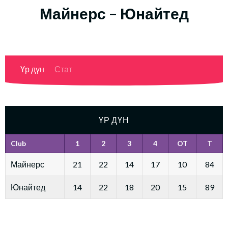
Майнерс – Юнайтед
Үр дүн
Стат
ҮР ДҮН
Club
1
2
3
4
OT
T
Майнерс
21
22
14
17
10
84
Юнайтед
14
22
18
20
15
89