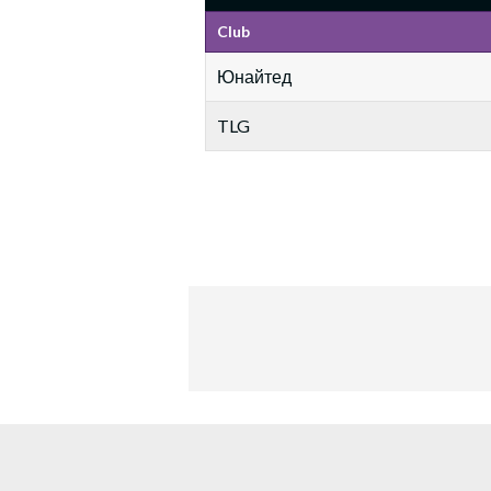
Club
Юнайтед
TLG