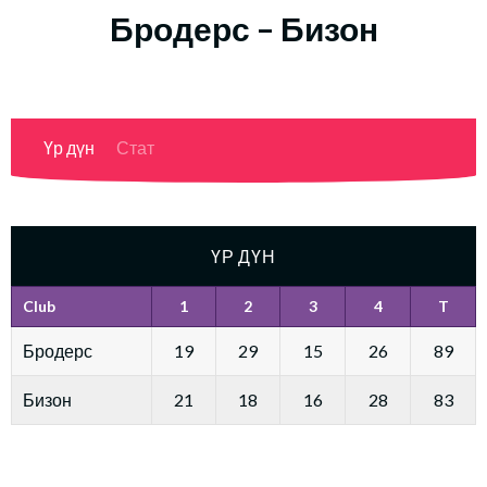
Бродерс – Бизон
Үр дүн
Стат
ҮР ДҮН
Club
1
2
3
4
T
Бродерс
19
29
15
26
89
Бизон
21
18
16
28
83