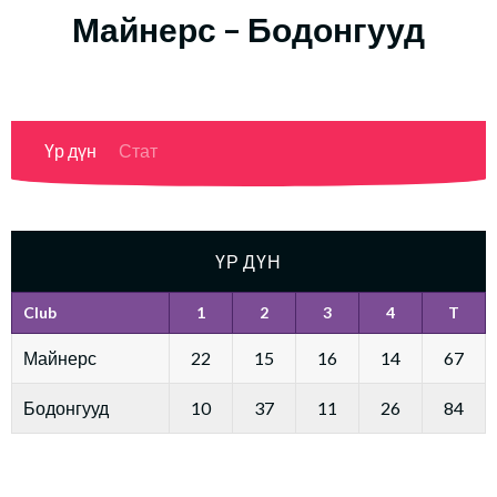
Майнерс – Бодонгууд
Үр дүн
Стат
ҮР ДҮН
Club
1
2
3
4
T
Майнерс
22
15
16
14
67
Бодонгууд
10
37
11
26
84