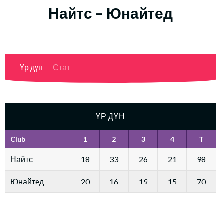
Найтс – Юнайтед
Үр дүн
Стат
ҮР ДҮН
Club
1
2
3
4
T
Найтс
18
33
26
21
98
Юнайтед
20
16
19
15
70