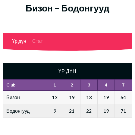
Бизон – Бодонгууд
Үр дүн
Стат
ҮР ДҮН
Club
1
2
3
4
T
Бизон
13
19
13
19
64
Бодонгууд
9
21
22
19
71