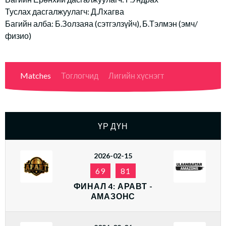
Туслах дасгалжуулагч: Д.Лхагва
Багийн алба: Б.Золзаяа (сэтгэлзүйч), Б.Тэлмэн (эмч/
физио)
Matches
Тоглогчид
Лигийн хүснэгт
ҮР ДҮН
2026-02-15
69
81
ФИНАЛ 4: АРАВТ -
АМАЗОНС