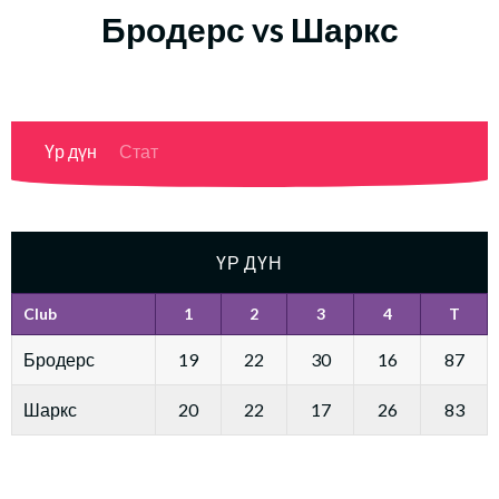
Бродерс vs Шаркс
Үр дүн
Стат
ҮР ДҮН
Club
1
2
3
4
T
Бродерс
19
22
30
16
87
Шаркс
20
22
17
26
83