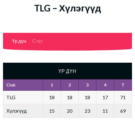
TLG – Хүлэгүүд
Үр дүн
Стат
ҮР ДҮН
Club
1
2
3
4
T
TLG
18
18
18
17
71
Хүлэгүүд
15
20
23
11
69