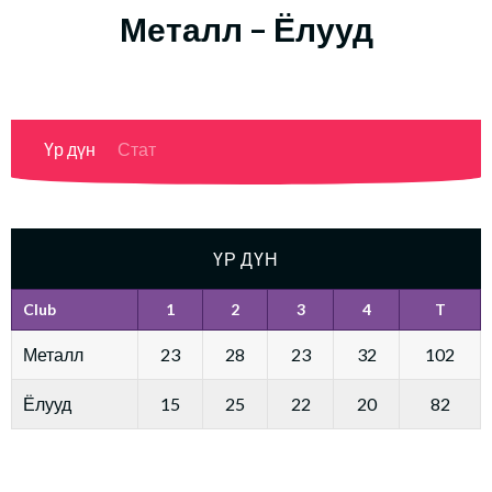
Металл – Ёлууд
Үр дүн
Стат
ҮР ДҮН
Club
1
2
3
4
T
Металл
23
28
23
32
102
Ёлууд
15
25
22
20
82