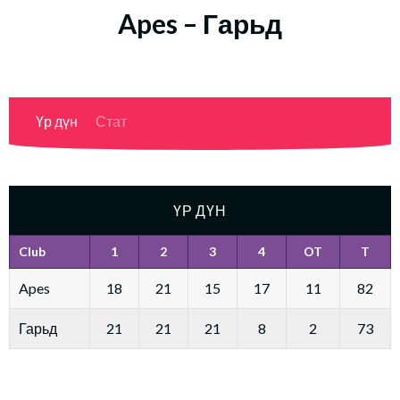
Apes – Гарьд
Үр дүн
Стат
ҮР ДҮН
Club
1
2
3
4
OT
T
Apes
18
21
15
17
11
82
Гарьд
21
21
21
8
2
73