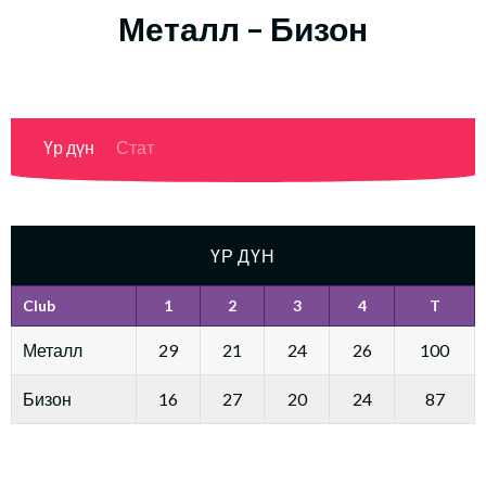
Металл – Бизон
Үр дүн
Стат
ҮР ДҮН
Club
1
2
3
4
T
Металл
29
21
24
26
100
Бизон
16
27
20
24
87