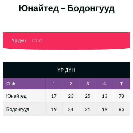
Юнайтед – Бодонгууд
Үр дүн
Стат
ҮР ДҮН
Club
1
2
3
4
T
Юнайтед
17
23
25
13
78
Бодонгууд
19
24
21
19
83