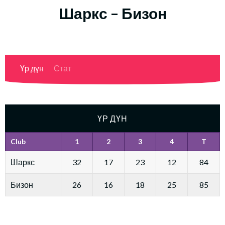
Шаркс – Бизон
Үр дүн
Стат
ҮР ДҮН
Club
1
2
3
4
T
Шаркс
32
17
23
12
84
Бизон
26
16
18
25
85