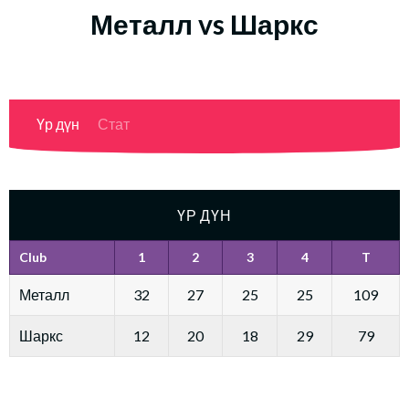
Металл vs Шаркс
Үр дүн
Стат
ҮР ДҮН
Club
1
2
3
4
T
Металл
32
27
25
25
109
Шаркс
12
20
18
29
79