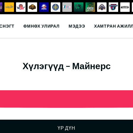
СНЭГТ
ӨМНӨХ УЛИРАЛ
МЭДЭЭ
ХАМТРАН АЖИЛ
Хүлэгүүд – Майнерс
ҮР ДҮН