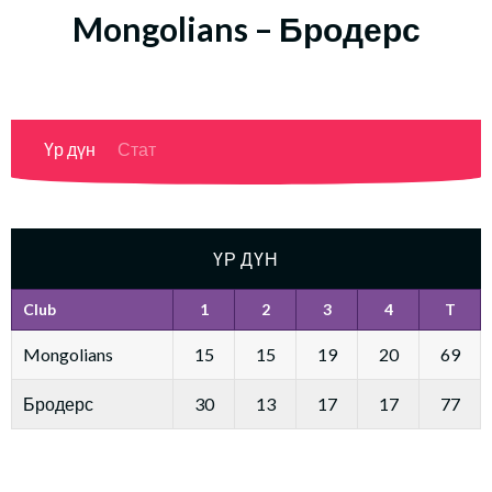
Mongolians – Бродерс
Үр дүн
Стат
ҮР ДҮН
Club
1
2
3
4
T
Mongolians
15
15
19
20
69
Бродерс
30
13
17
17
77