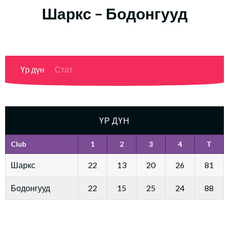
Шаркс – Бодонгууд
Үр дүн
Стат
ҮР ДҮН
Club
1
2
3
4
T
Шаркс
22
13
20
26
81
Бодонгууд
22
15
25
24
88