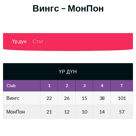
Вингс – МонПон
Үр дүн
Стат
ҮР ДҮН
Club
1
2
3
4
T
Вингс
22
26
15
38
101
МонПон
21
12
10
14
57