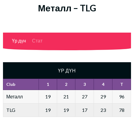
Металл – TLG
Үр дүн
Стат
ҮР ДҮН
Club
1
2
3
4
T
Металл
19
21
27
29
96
TLG
19
19
17
23
78