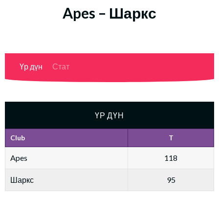
Apes – Шаркс
Үр дүн
Стат
ҮР ДҮН
Club
T
Apes
118
Шаркс
95