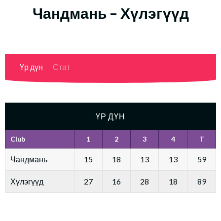
Чандмань – Хүлэгүүд
Үр дүн
Стат
ҮР ДҮН
Club
1
2
3
4
T
Чандмань
15
18
13
13
59
Хүлэгүүд
27
16
28
18
89