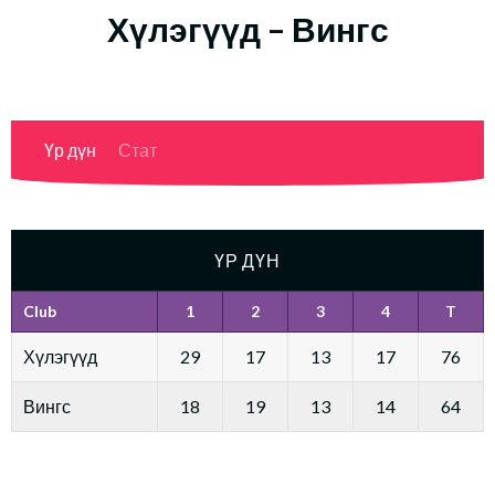
Хүлэгүүд – Вингс
Үр дүн
Стат
ҮР ДҮН
Club
1
2
3
4
T
Хүлэгүүд
29
17
13
17
76
Вингс
18
19
13
14
64