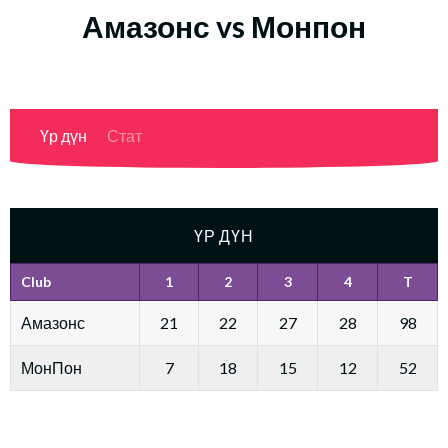
Амазонс vs Монпон
Үр дүн
Стат
ҮР ДҮН
Club
1
2
3
4
T
Амазонс
21
22
27
28
98
МонПон
7
18
15
12
52