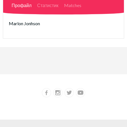
Профайл
Статистик
Matches
Marlon Jonhson