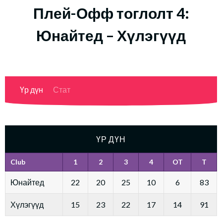
Плей-Офф тоглолт 4:
Юнайтед – Хүлэгүүд
Үр дүн
Стат
ҮР ДҮН
Club
1
2
3
4
OT
T
Юнайтед
22
20
25
10
6
83
Хүлэгүүд
15
23
22
17
14
91