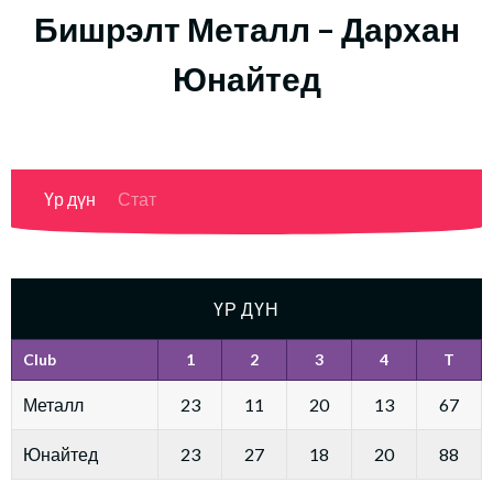
Бишрэлт Металл – Дархан
Юнайтед
Үр дүн
Стат
ҮР ДҮН
Club
1
2
3
4
T
Металл
23
11
20
13
67
Юнайтед
23
27
18
20
88