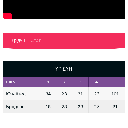
Үр дүн
Стат
ҮР ДҮН
Club
1
2
3
4
T
Юнайтед
34
23
21
23
101
Бродерс
18
23
23
27
91