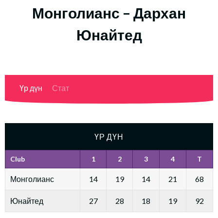
Монголианс – Дархан
Юнайтед
Үр дүн
Стат
ҮР ДҮН
Club
1
2
3
4
T
Монголианс
14
19
14
21
68
Юнайтед
27
28
18
19
92