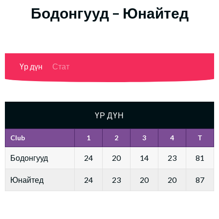
Бодонгууд – Юнайтед
Үр дүн
Стат
ҮР ДҮН
Club
1
2
3
4
T
Бодонгууд
24
20
14
23
81
Юнайтед
24
23
20
20
87