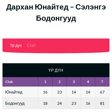
Дархан Юнайтед – Сэлэнгэ
Бодонгууд
Үр дүн
Стат
ҮР ДҮН
Club
1
2
3
4
T
Юнайтед
16
23
14
14
67
Бодонгууд
18
24
23
16
81